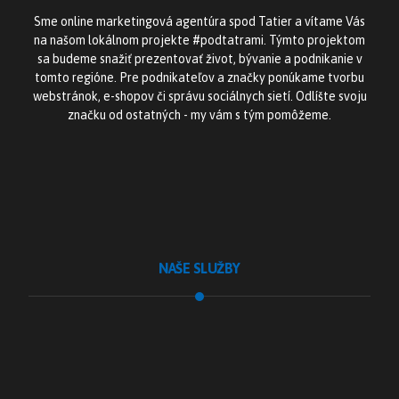
Sme online marketingová agentúra spod Tatier a vítame Vás
na našom lokálnom projekte #podtatrami. Týmto projektom
sa budeme snažiť prezentovať život, bývanie a podnikanie v
tomto regióne. Pre podnikateľov a značky ponúkame tvorbu
webstránok, e-shopov či správu sociálnych sietí. Odlíšte svoju
značku od ostatných - my vám s tým pomôžeme.
NAŠE SLUŽBY
Tvorba webstránok
Tvorba e-shopu
Sociálne siete
Školenie Instagramu
Fotografické služby