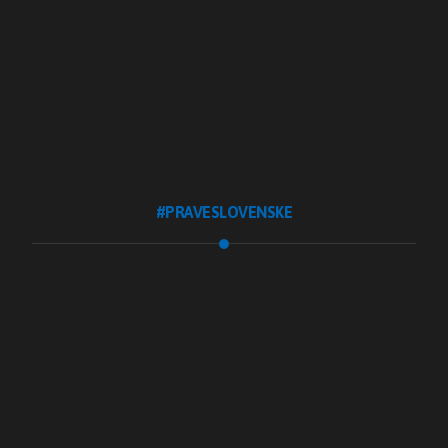
Katalóg firiem
Blog #podtatrami
Pekné bývanie
VoľnýČas
Gastro
Práca
#PRAVESLOVENSKE
Blog #praveslovenske
.Ochutnaj
.Spoznaj
.Tradície
.Tvorím
.UžívamSi