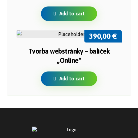
Add to cart
390,00
€
Tvorba webstránky – balíček
„Online“
Add to cart