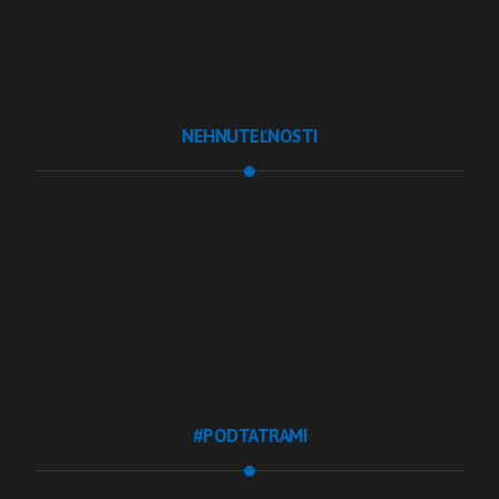
Lokálny marketing
NEHNUTEĽNOSTI
Realitná kancelária
Realitné služby
Pre developerov
Zarobte si za tip
Realitná asistentka
Realitný marketing
#PODTATRAMI