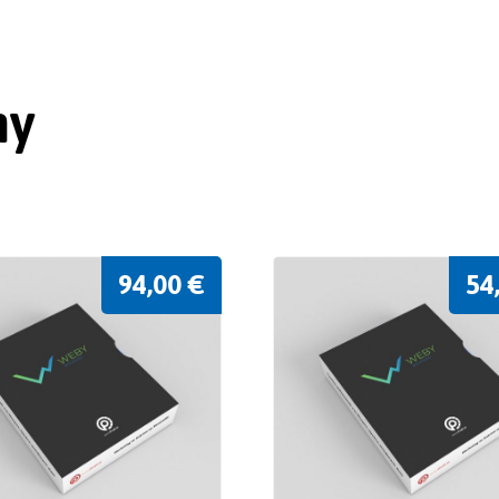
ny
94,00
€
54