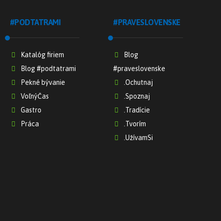
#PODTATRAMI
#PRAVESLOVENSKE
Katalóg firiem
Blog
Blog #podtatrami
#praveslovenske
Pekné bývanie
.Ochutnaj
VoľnýČas
.Spoznaj
Gastro
.Tradície
Práca
.Tvorím
.UžívamSi