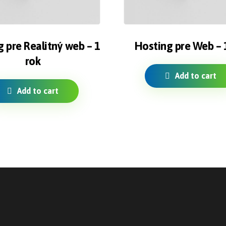
 pre Realitný web – 1
Hosting pre Web – 
rok
Add to cart
Add to cart