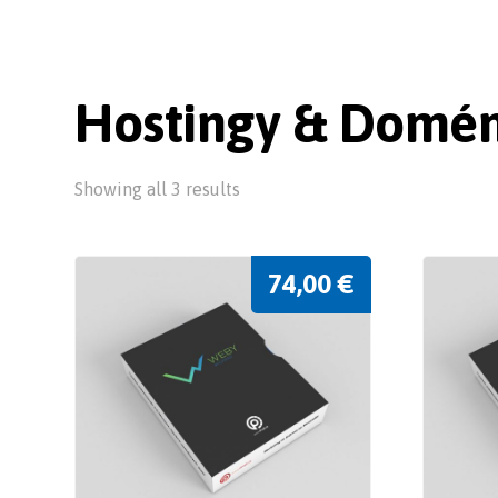
Hostingy & Domé
Showing all 3 results
74,00
€